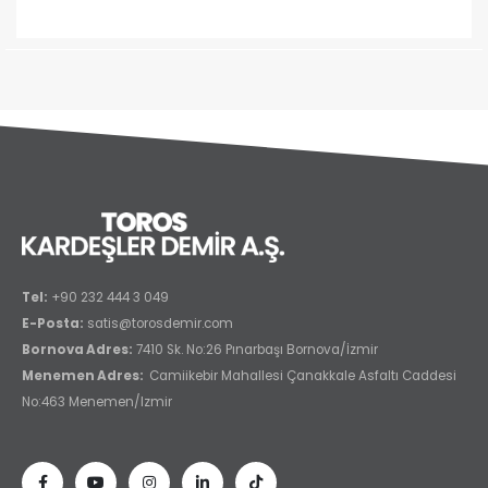
Tel:
+90 232 444 3 049
E-Posta:
satis@torosdemir.com
Bornova Adres:
7410 Sk. No:26 Pınarbaşı Bornova/İzmir
Menemen Adres:
Camiikebir Mahallesi Çanakkale Asfaltı Caddesi
No:463 Menemen/Izmir