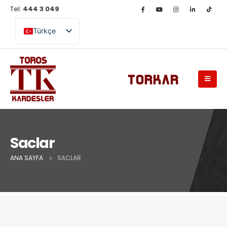
Tel:
444 3 049
Türkçe
English (UK)
Saclar
ANA SAYFA
SACLAR