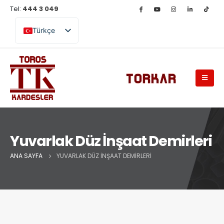
Tel:
444 3 049
Türkçe
English (UK)
Yuvarlak Düz İnşaat Demirleri
ANA SAYFA
YUVARLAK DÜZ İNŞAAT DEMIRLERI