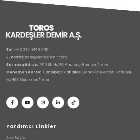
Tel:
+90 232 444 3 049
E-Posta:
satis@torosdemir.com
Bornova Adres:
7410 Sk. No:26 Pınarbaşı Bornova/İzmir
Menemen Adres:
Camiikebir Mahallesi Çanakkale Asfaltı Caddesi
No:463 Menemen/Izmir
Yardımcı Linkler
Ana Sayfa