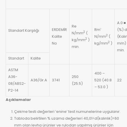
A.0 ■
Re
ERDEMİR
Rm’
(%) d
Standart Karşılığı
2
N/mm
(
2
Kalite
N/mm
(
(Kalın
2
kg/mm
)
2
No
kg/mm
)
mm)
min.
min.
Standart
Kalite
ASTM
400 –
A36-
250
A36/Gr.A
3741
520 (40.8
22
08/ABS2-
(25.5)
– 53.0 )
P2-14
Açıklamalar
Çekme testi değerleri ‘enine’ test numunelerine uygulanır.
Tabloda belirtilen % uzama değerleri 40,01<d(kalınlık)<60
mm olan levha ürünler ve rulodan yapılmış ürünler için