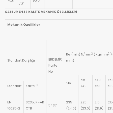
70,0
80,0
| 3″
S235JR 5437 KALİTE MEKANİK ÖZELLİKLERİ
Mekanik Özellikler
2
2
Re (min) N/mm
( kg/mm
) 
ERDEMİR
Standart Karşılığı
mm)
Kalite
No
>16
>40
>6
<16
81
Standart
Kalite’
<40
<63
<8
EN
S235JR+AR
235
225
215
215
5437
10025-2
CTB
(24.0)
(23.0)
(21.9)
(21