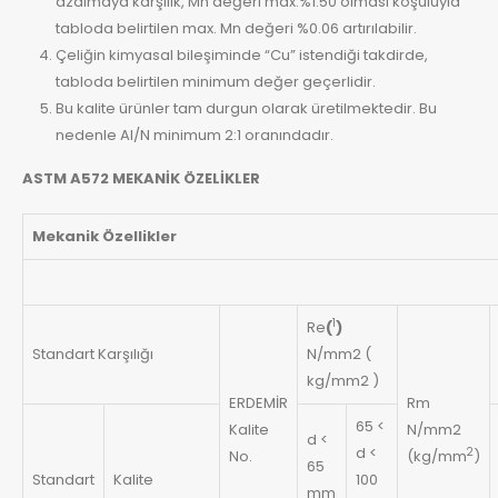
azalmaya karşılık, Mn değeri max.%1.50 olması koşuluyla
tabloda belirtilen max. Mn değeri %0.06 artırılabilir.
Çeliğin kimyasal bileşiminde “Cu” istendiği takdirde,
tabloda belirtilen minimum değer geçerlidir.
Bu kalite ürünler tam durgun olarak üretilmektedir. Bu
nedenle Al/N minimum 2:1 oranındadır.
ASTM A572 MEKANİK ÖZELİKLER
Mekanik Özellikler
1
Re
(
)
Standart Karşılığı
N/mm2 (
kg/mm2 )
ERDEMİR
Rm
65 <
Kalite
N/mm2
d <
d <
2
No.
(kg/mm
)
65
Standart
Kalite
100
mm