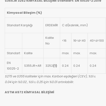
S355JR 3252 KİMYASAL BİLEŞİMİ Standart: EN 10025-2:2019
Kimyasal Bileşim (%)
Standart Karşılığı
ERDEMİR
C d(kalınlık, mm)
Kalite
<16
16<d<40
40<d<100
No
Standart
Kalite
max.
max.
max.
EN
S355JR+AR
3252
(1)
0.24
0.24
0.24
10025-2
S275 ve S355 kaliteler için max. Karbon eşdeğeri (CEV), %Si ≤
0.04 için %0.02 , %Si ≤ 0.25 için %0.01 artırılabilir.
ASTM A572 KİMYASAL BİLEŞİMİ