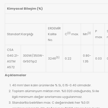
Kimyasal Bileşim (%)
ERDEMİR
P
(3)
(3)
Standart Karşılığı
Kalite
C
max.
Mn
max.
No.
CSA
G40.21-
300W/350W-
0.80-
(5)
3246
0.22
0.03
ASTM
Gr50Tip2
1.35
A572
Açıklamalar
40 mm’den kalın ürünlerde % Si, 0.15-0.40 olmalıdır.
Toplam alüminyum miktarı min. %0.020 olduğunda, Si ile
ilgili minimum değer sınırlaması uygulanmaz.
Standartta belirtilen max. C değerindeki her %0.01