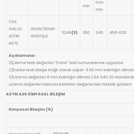
mm.
min.
min.
CSA
G40.21-
300W/350W-
3246
(3)
350
345
450-620
ASTM
Gr50Tip2
A572
Açıklamalar
1)Çekme testi değerleri “Enine” test numunelerine uygulanır.
2)Darbe testi isteğe bağlı olarak yapılır. 6.00 mm kalınlığın altın
3)Uzama değerleri 8 mm kalınlığın altında CSA G40.20 standardın
uzama değerleri tabloda belirtilen değerlerden farklılık gösterir
ASTM A36 KİMYASAL BİLEŞİM
Kimyasal Bileşim (%)
ERDEMİR