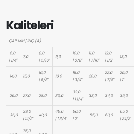
Kaliteleri
ÇAP MM | İNÇ (A)
6,0
8,0
10,0
11,0
12,0
7,0
9,0
13,0
| 1/4″
| 5/16″
| 3/8″
| 7/16″
| 1/2″
16,0
19,0
22,0
25,0
14,0
15,0
18,0
20,0
| 5/8″
| 3/4″
| 7/8″
| 1″
32,0
26,0
27,0
28,0
30,0
33,0
34,0
35,0
| 1.1/4″
38,0
45,0
50,0
65,0
36,0
40,0
55,0
60,0
| 1.1/2″
| 1.3/4″
| 2″
| 2.1/2″
75,0