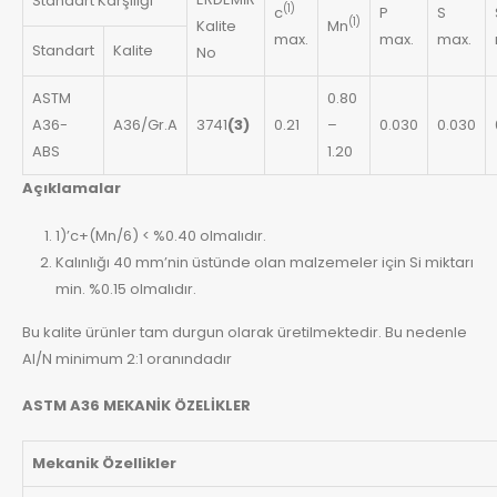
Standart Karşılığı
(1)
c
P
S
(1)
Kalite
Mn
max.
max.
max.
Standart
Kalite
No
ASTM
0.80
A36-
A36/Gr.A
3741
(3)
0.21
–
0.030
0.030
ABS
1.20
Açıklamalar
1)’c+(Mn/6) < %0.40 olmalıdır.
Kalınlığı 40 mm’nin üstünde olan malzemeler için Si miktarı
min. %0.15 olmalıdır.
Bu kalite ürünler tam durgun olarak üretilmektedir. Bu nedenle
Al/N minimum 2:1 oranındadır
ASTM A36 MEKANİK ÖZELİKLER
Mekanik Özellikler