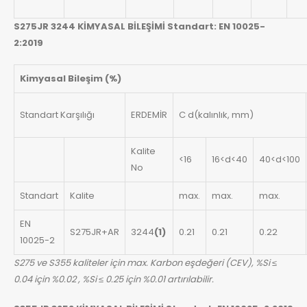
S275JR 3244 KİMYASAL BİLEŞİMİ Standart: EN 10025-
2:2019
Kimyasal Bileşim (%)
Standart Karşılığı
ERDEMİR
C d(kalınlık, mm)
Kalite
<16
16<d<40
40<d<100
No
Standart
Kalite
max.
max.
max.
EN
S275JR+AR
3244
(1)
0.21
0.21
0.22
10025-2
S275 ve S355 kaliteler için max. Karbon eşdeğeri (CEV), %Si ≤
0.04 için %0.02 , %Si ≤ 0.25 için %0.01 artırılabilir.