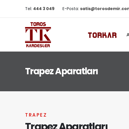
Tel:
444 3 049
E-Posta:
satis@torosdemir.co
A
Trapez Aparatları
TRAPEZ
Trapez Aparatları