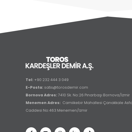
Tel:
+90 232 444 3 049
E-Posta:
satis@torosdemir.com
Bornova Adres:
7410 Sk. No:26 Pınarbaşı Bornova/İzmir
Menemen Adres:
Camiikebir Mahallesi Çanakkale Asfal
Caddesi No:463 Menemen/Izmir