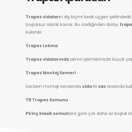
Trapez vidaları
n diş biçimi kesik üçgen şeklindedir
boşluksuz olarak kavrar. Bu özelliğinden dolayı
trape
kullanılır.
Trapez Lokma
Trapez vidalarında
sıkma işlemlerinizde büyük yard
Trapez Montaj Semeri
Sacların montajı esnasında
vida
ile
sac
arasında kull
T8 Trapez Somunu
Pirinç klasik somun
lara göre çok daha az boşluk ba