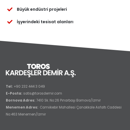
Büyük endüstri projeleri
İşyerindeki tesisat alanları
Tel:
+90 232 444 3 049
E-Posta:
satis@torosdemir.com
Bornova Adres:
7410 Sk. No:26 Pınarbaşı Bornova/İzmir
Menemen Adres:
Camiikebir Mahallesi Çanakkale Asfaltı Caddesi
No:463 Menemen/Izmir