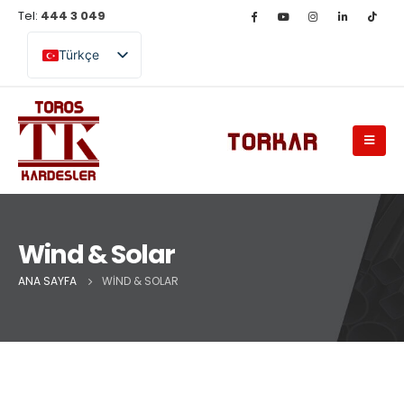
Tel:
444 3 049
Türkçe
English (UK)
Wind & Solar
ANA SAYFA
WIND & SOLAR