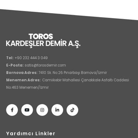
Tel:
+90 232 444 3 049
E-Posta:
satis@torosdemir.com
Bornova Adres:
7410 Sk. No:26 Pınarbaşı Bornova/İzmir
Menemen Adres:
Camiikebir Mahallesi Çanakkale Asfaltı Caddesi
No:463 Menemen/Izmir
Yardımcı Linkler