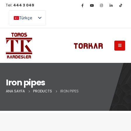
Tel:
444 3 049
Türkçe
English (UK)
Iron pipes
ANA SAYFA
PRODUCTS
IRON PIPES