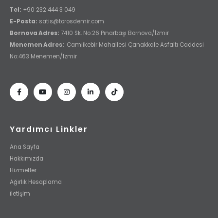
Tel:
+90 232 444 3 049
E-Posta:
satis@torosdemir.com
Bornova Adres:
7410 Sk. No:26 Pınarbaşı Bornova/İzmir
Menemen Adres:
Camiikebir Mahallesi Çanakkale Asfaltı Caddesi
No:463 Menemen/Izmir
Yardımcı Linkler
Ana Sayfa
Hakkımızda
Hizmetler
Ağırlık Hesaplama
İletişim