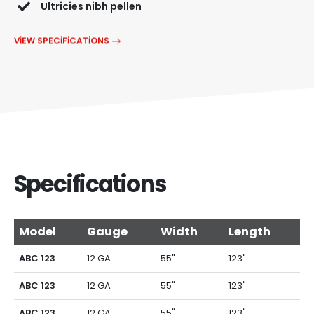
Ultricies nibh pellen
VIEW SPECIFICATIONS
Specifications
Model
Gauge
Width
Length
ABC 123
12 GA
55"
123"
ABC 123
12 GA
55"
123"
ABC 123
12 GA
55"
123"