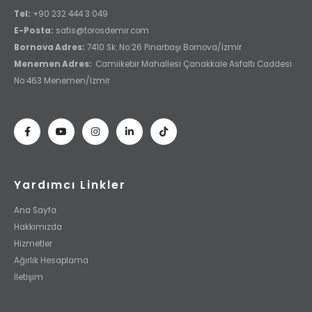
Tel:
+90 232 444 3 049
E-Posta:
satis@torosdemir.com
Bornova Adres:
7410 Sk. No:26 Pınarbaşı Bornova/İzmir
Menemen Adres:
Camiikebir Mahallesi Çanakkale Asfaltı Caddesi
No:463 Menemen/Izmir
Yardımcı Linkler
Ana Sayfa
Hakkımızda
Hizmetler
Ağırlık Hesaplama
İletişim