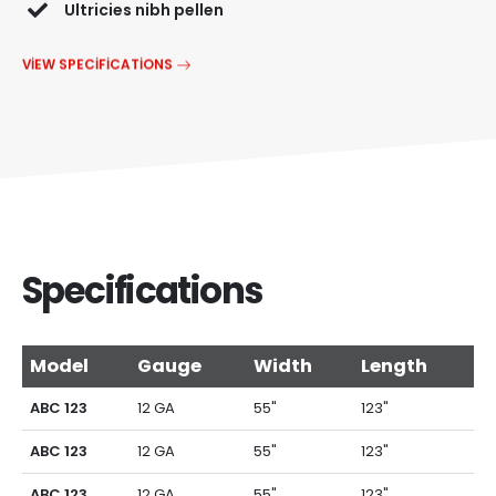
Ultricies nibh pellen
VIEW SPECIFICATIONS
Specifications
Model
Gauge
Width
Length
ABC 123
12 GA
55"
123"
ABC 123
12 GA
55"
123"
ABC 123
12 GA
55"
123"