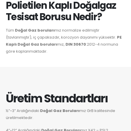
Polietilen Kaplı Doğalgaz
Tesisat Borusu Nedir?
Tüm
Doğal Gaz boruları
mız normalize edilmiştir
(tavlanmıştır), iç çapaksızdır, korozyon dayanımı yüksektir.
PE
Kaplı Doğal Gaz boruları
mız,
DIN 30670
:2012-4 normuna
göre kaplanmaktadır.
Üretim Standartları
½”~3” Aralığındaki
Doğal Gaz Boruları
mız GrB kalitesinde
üretilmektedir.
4”~12” Aralığındaki
Doğal Gaz Boruları
mız X42 – PSL2