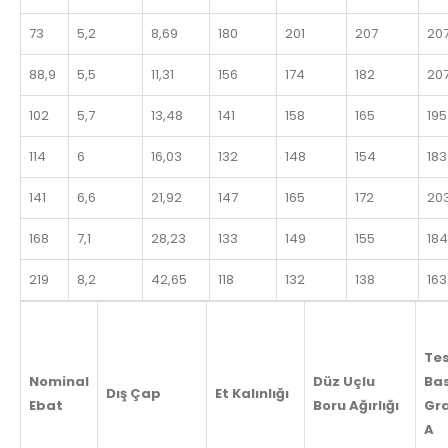
73
5,2
8,69
180
201
207
20
88,9
5,5
11,31
156
174
182
20
102
5,7
13,48
141
158
165
195
114
6
16,03
132
148
154
183
141
6,6
21,92
147
165
172
20
168
7,1
28,23
133
149
155
184
219
8,2
42,65
118
132
138
163
Te
Nominal
Düz Uçlu
Bas
Dış Çap
Et Kalınlığı
Ebat
Boru Ağırlığı
Gr
A