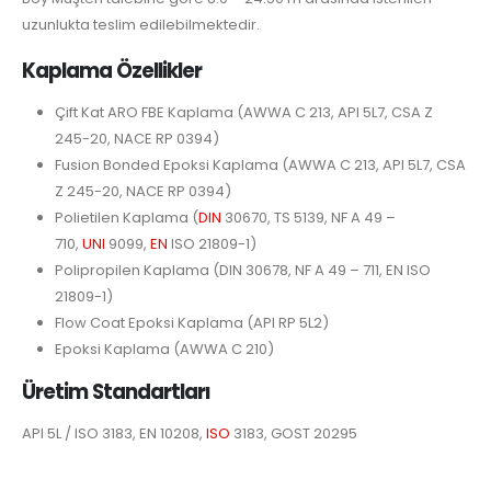
uzunlukta teslim edilebilmektedir.
Kaplama Özellikler
Çift Kat ARO FBE Kaplama (AWWA C 213, API 5L7, CSA Z
245-20, NACE RP 0394)
Fusion Bonded Epoksi Kaplama (AWWA C 213, API 5L7, CSA
Z 245-20, NACE RP 0394)
Polietilen Kaplama (
DIN
30670, TS 5139, NF A 49 –
710,
UNI
9099,
EN
ISO 21809-1)
Polipropilen Kaplama (DIN 30678, NF A 49 – 711, EN ISO
21809-1)
Flow Coat Epoksi Kaplama (API RP 5L2)
Epoksi Kaplama (AWWA C 210)
Üretim Standartları
API 5L / ISO 3183, EN 10208,
ISO
3183, GOST 20295