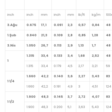
inch
inch
mm
inch
mm
lb/ft
kg/m
100
3.Ağu
0.675
17,1
0.091
2,3
0,57
0,84
48
1.Şub
0.840
21,3
0.109
2,8
0,85
1,28
48
3.Nis
1.050
26,7
0.113
2,9
1,13
1,7
48
1.315
33,4
0.133
3,4
1,68
2,52
48
1
1.315
33,4
0.179
4,5
2,17
3,21
59
1.660
42,2
0.140
3,6
2,27
3,43
83
1 1/4
1.660
42,2
0.191
4,9
3
4,51
124
1.900
48,3
0.145
3,7
2,72
4,07
83
1 1/2
1.900
48,3
0.200
5,1
3,63
5,43
124