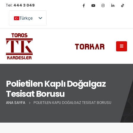
Tel:
444 3 049
Türkçe
English (UK)
Polietilen Kaplı Doğalgaz
Tesisat Borusu
ANA SAYFA
POLIETILEN KAPLI DOĞALGAZ TESISAT BORUSU