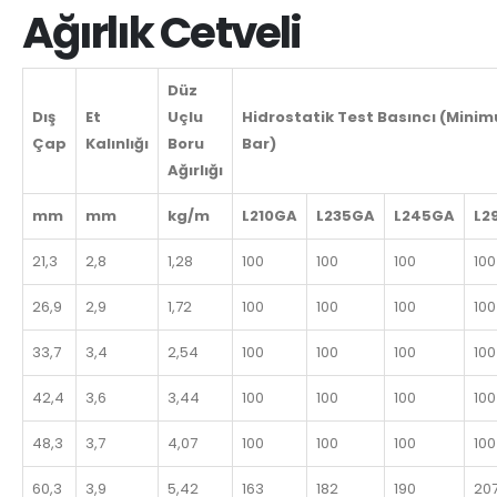
Ağırlık Cetveli
Düz
Dış
Et
Uçlu
Hidrostatik Test Basıncı (Mini
Çap
Kalınlığı
Boru
Bar)
Ağırlığı
mm
mm
kg/m
L210GA
L235GA
L245GA
L2
21,3
2,8
1,28
100
100
100
100
26,9
2,9
1,72
100
100
100
100
33,7
3,4
2,54
100
100
100
100
42,4
3,6
3,44
100
100
100
100
48,3
3,7
4,07
100
100
100
100
60,3
3,9
5,42
163
182
190
20