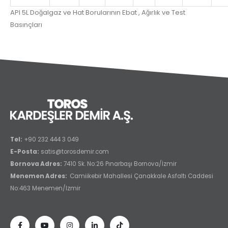
API 5L Doğalgaz ve Hat Borularının Ebat , Ağırlık ve Test
Basınçları
Tel:
+90 232 444 3 049
E-Posta:
satis@torosdemir.com
Bornova Adres:
7410 Sk. No:26 Pınarbaşı Bornova/İzmir
Menemen Adres:
Camiikebir Mahallesi Çanakkale Asfaltı Caddesi
No:463 Menemen/Izmir