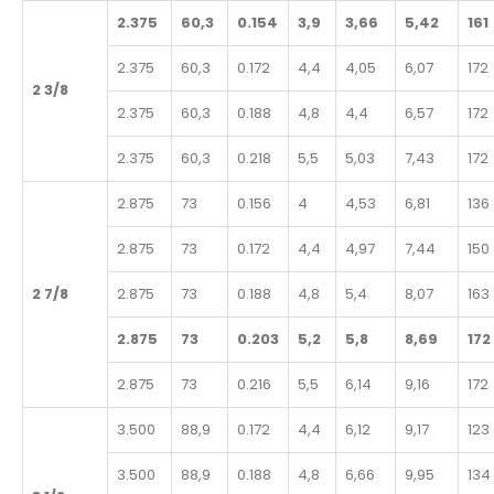
2.375
60,3
0.154
3,9
3,66
5,42
161
2.375
60,3
0.172
4,4
4,05
6,07
172
2 3/8
2.375
60,3
0.188
4,8
4,4
6,57
172
2.375
60,3
0.218
5,5
5,03
7,43
172
2.875
73
0.156
4
4,53
6,81
136
2.875
73
0.172
4,4
4,97
7,44
150
2 7/8
2.875
73
0.188
4,8
5,4
8,07
163
2.875
73
0.203
5,2
5,8
8,69
172
2.875
73
0.216
5,5
6,14
9,16
172
3.500
88,9
0.172
4,4
6,12
9,17
123
3.500
88,9
0.188
4,8
6,66
9,95
134