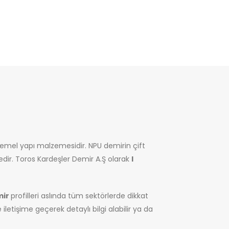
 temel yapı malzemesidir. NPU demirin çift
tedir. Toros Kardeşler Demir A.Ş olarak
I
mir
profilleri aslında tüm sektörlerde dikkat
etişime geçerek detaylı bilgi alabilir ya da