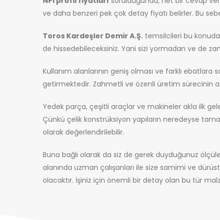
NPI profil fiyatları
sorulduğunda, net bir cevap verm
ve daha benzeri pek çok detay fiyatı belirler. Bu se
Toros Kardeşler Demir A.Ş.
temsilcileri bu konuda 
de hissedebileceksiniz. Yani sizi yormadan ve de 
Kullanım alanlarının geniş olması ve farklı ebatlara 
getirmektedir. Zahmetli ve özenli üretim sürecinin
Yedek parça, çeşitli araçlar ve makineler akla ilk gel
Çünkü çelik konstrüksiyon yapıların neredeyse tama
olarak değerlendirilebilir.
Buna bağlı olarak da siz de gerek duyduğunuz ölçülerd
alanında uzman çalışanları ile size samimi ve dürüs
olacaktır. İşiniz için önemli bir detay olan bu tür malze