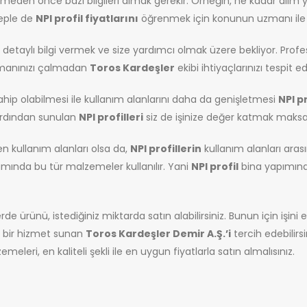
eden önce bazı bilgileri almak gerekir. Örneğin, ne kadar alım ya
beple de
NPI profil fiyatlarını
öğrenmek için konunun uzmanı ile 
detaylı bilgi vermek ve size yardımcı olmak üzere bekliyor. Profesyo
zamanınızı çalmadan
Toros Kardeşler
ekibi ihtiyaçlarınızı tespit e
sahip olabilmesi ile kullanım alanlarını daha da genişletmesi
NPI pr
 ardından sunulan
NPI profilleri
siz de işinize değer katmak maksadı 
en kullanım alanları olsa da,
NPI profillerin
kullanım alanları aras
mında bu tür malzemeler kullanılır. Yani
NPI profil
bina yapımınd
e ürünü, istediğiniz miktarda satın alabilirsiniz. Bunun için işini
t bir hizmet sunan
Toros Kardeşler Demir A.Ş.
’i
tercih edebilir
meleri, en kaliteli şekli ile en uygun fiyatlarla satın almalısınız.