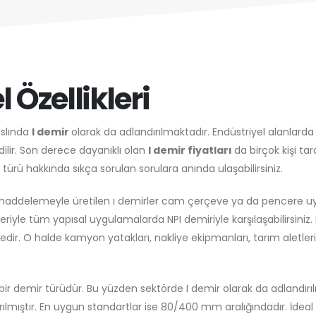
 Özellikleri
aslında
I demir
olarak da adlandırılmaktadır. Endüstriyel alanlarda
dilir. Son derece dayanıklı olan
I demir fiyatları
da birçok kişi t
r türü hakkında sıkça sorulan sorulara anında ulaşabilirsiniz.
ıcak haddelemeyle üretilen ı demirler cam çerçeve ya da pence
leriyle tüm yapısal uygulamalarda NPI demiriyle karşılaşabilirsiniz
edir. O halde kamyon yatakları, nakliye ekipmanları, tarım aletleri 
i bir demir türüdür. Bu yüzden sektörde I demir olarak da adlandırıl
rılmıştır. En uygun standartlar ise 80/400 mm aralığındadır. İdeal 