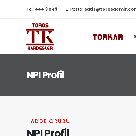
Tel:
444 3 049
E-Posta:
satis@torosdemir.co
A
NPI Profil
HADDE GRUBU
NPI Profil