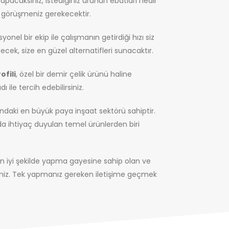
pacaksınız, istediğiniz ürünün ebatları nedir
görüşmeniz gerekecektir.
nel bir ekip ile çalışmanın getirdiği hızı siz
decek, size en güzel alternatifleri sunacaktır.
ofili
, özel bir demir çelik ürünü haline
ile tercih edebilirsiniz.
ındaki en büyük paya inşaat sektörü sahiptir.
a ihtiyaç duyulan temel ürünlerden biri
 en iyi şekilde yapma gayesine sahip olan ve
siniz. Tek yapmanız gereken iletişime geçmek