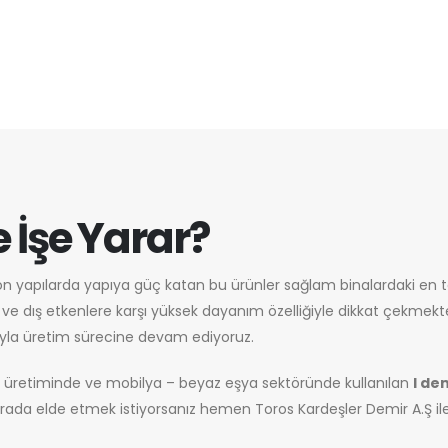
e İşe Yarar?
Beton yapılarda yapıya güç katan bu ürünler sağlam binalardaki en
ara ve dış etkenlere karşı yüksek dayanım özelliğiyle dikkat çekmek
rıyla üretim sürecine devam ediyoruz.
n üretiminde ve mobilya – beyaz eşya sektöründe kullanılan
I de
ada elde etmek istiyorsanız hemen Toros Kardeşler Demir A.Ş ile il