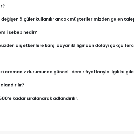
ir?
ğişen ölçüler kullanılır ancak müşterilerimizden gelen talepl
emli sebep nedir?
zden dış etkenlere karşı dayanıklılığından dolayı çokça tercih
zi aramanız durumunda güncel I demir fiyatlarıyla ilgili bilg
dlandırılır?
00’e kadar sıralanarak adlandırılır.