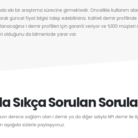
a sıkı bir araştırma sürecine girmektedir. Öncelikle kullanım al
ak güncel fiyat bilgisi talep edebilirsiniz. Kaliteli demir profilind
llanacağınız I demir profilleri için garanti veriyor ve %100 müşter
i olduğunu da bilmenizde yarar var.
a Sıkça Sorulan Sorula
on derece sağlam olan I demir ya da diğer adıyla NPI demir ile ilg
 aşağıda sizlerle paylaşıyoruz.