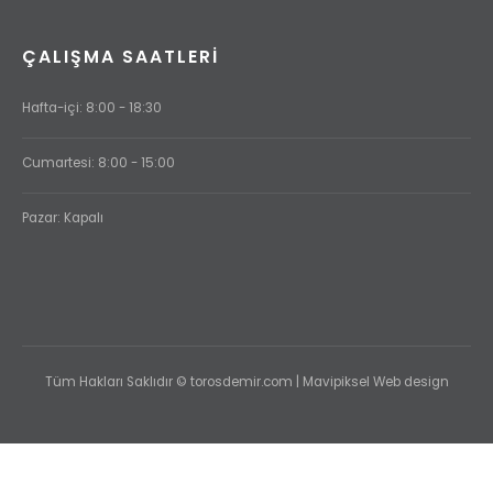
ÇALIŞMA SAATLERI
Hafta-içi: 8:00 - 18:30
Cumartesi: 8:00 - 15:00
Pazar: Kapalı
Tüm Hakları Saklıdır © torosdemir.com | Mavipiksel Web design