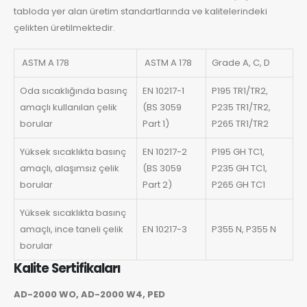
tabloda yer alan üretim standartlarında ve kalitelerindeki
çelikten üretilmektedir.
ASTM A 178
ASTM A 178
Grade A, C, D
Oda sıcaklığında basınç
EN 10217-1
P195 TR1/TR2,
amaçlı kullanılan çelik
(BS 3059
P235 TR1/TR2,
borular
Part 1)
P265 TR1/TR2
Yüksek sıcaklıkta basınç
EN 10217-2
P195 GH TC1,
amaçlı, alaşımsız çelik
(BS 3059
P235 GH TC1,
borular
Part 2)
P265 GH TC1
Yüksek sıcaklıkta basınç
amaçlı, ince taneli çelik
EN 10217-3
P355 N, P355 N
borular
Kalite Sertifikaları
AD-2000 WO, AD-2000 W4, PED