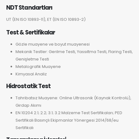
NDT Standartları
UT (EN ISO 10893-11), ET (EN ISO 10893-2)
Test & Sertifikalar
Gözle muayene ve boyut muayenesi
Mekanik Testler: Gerilme Testi, Yassıltma Testi, Flaring Testi,
Genişletme Testi
Metalografik Muayene
Kimyasal Analiz
Hidrostatik Test
Tahribatsız Muayene: Online Ultrasonik (Kaynak Kontrolü),
Girdap Akımı
EN 10204 2.1; 2.2; 3.1; 3.2 Malzeme Test Sertifikaları; PED
Sertifikalı Basınçlı Ekipmanlar Yönergesi 2014/68/eu
Sertifikalı