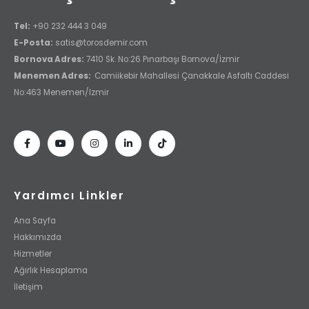
Tel:
+90 232 444 3 049
E-Posta:
satis@torosdemir.com
Bornova Adres:
7410 Sk. No:26 Pınarbaşı Bornova/İzmir
Menemen Adres:
Camiikebir Mahallesi Çanakkale Asfaltı Caddesi
No:463 Menemen/Izmir
Yardımcı Linkler
Ana Sayfa
Hakkımızda
Hizmetler
Ağırlık Hesaplama
İletişim