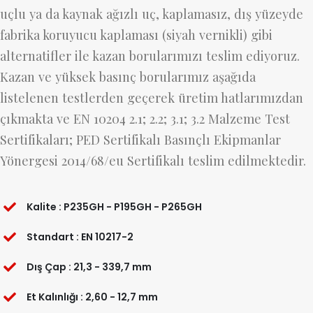
uçlu ya da kaynak ağızlı uç, kaplamasız, dış yüzeyde
fabrika koruyucu kaplaması (siyah vernikli) gibi
alternatifler ile kazan borularımızı teslim ediyoruz.
Kazan ve yüksek basınç borularımız aşağıda
listelenen testlerden geçerek üretim hatlarımızdan
çıkmakta ve EN 10204 2.1; 2.2; 3.1; 3.2 Malzeme Test
Sertifikaları; PED Sertifikalı Basınçlı Ekipmanlar
Yönergesi 2014/68/eu Sertifikalı teslim edilmektedir.
Kalite : P235GH - P195GH - P265GH
Standart : EN 10217-2
Dış Çap : 21,3 - 339,7 mm
Et Kalınlığı : 2,60 - 12,7 mm