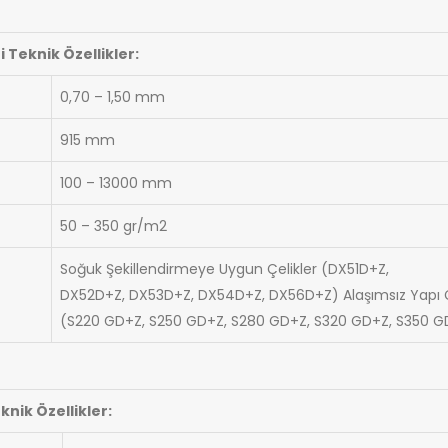
 Teknik Özellikler:
0,70 – 1,50 mm
915 mm
100 – 13000 mm
50 – 350 gr/m2
Soğuk Şekillendirmeye Uygun Çelikler (DX51D+Z,
DX52D+Z, DX53D+Z, DX54D+Z, DX56D+Z) Alaşımsız Yapı Çe
(S220 GD+Z, S250 GD+Z, S280 GD+Z, S320 GD+Z, S350 G
nik Özellikler: