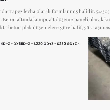
ında trapez levha olarak formlanmış halidir. 54/3
ir. Beton altında kompozit döşeme paneli olarak kul
ıkta beton plak döşemelere göre hafif, yük taşıması
X54D+Z - DX56D+Z - S220 GD+Z - S250 GD+Z -