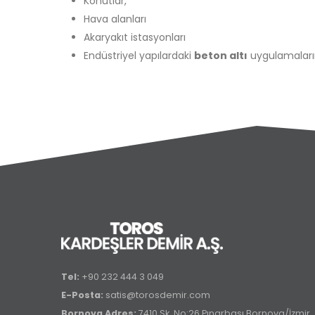
Konutlar,
Hava alanları
Akaryakıt istasyonları
Endüstriyel yapılardaki
beton altı
uygulamaların
Tel:
+90 232 444 3 049
E-Posta:
satis@torosdemir.com
Bornova Adres:
7410 Sk. No:26 Pınarbaşı Bornova/İzmir