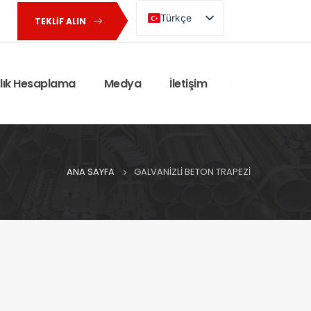
Türkçe
TEKLIF ALIN
English (UK)
rlık Hesaplama
Medya
İletişim
ANA SAYFA
GALVANIZLI BETON TRAPEZI