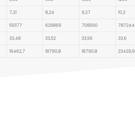
7,21
8,24
9,27
10,3
551177
629869
708560
787244
33,48
33,52
33,56
33,6
16462,7
18790,8
18790,8
23429,9