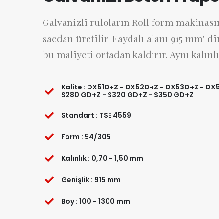
Galvanizli ruloların Roll form makinas
sacdan üretilir. Faydalı alanı 915 mm' d
bu maliyeti ortadan kaldırır. Aynı kalınl
Kalite : DX51D+Z - DX52D+Z - DX53D+Z - D
S280 GD+Z - S320 GD+Z - S350 GD+Z
Standart : TSE 4559
Form : 54/305
Kalınlık : 0,70 - 1,50 mm
Genişlik : 915 mm
Boy : 100 - 1300 mm