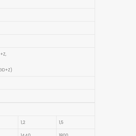
+Z,
 GD+Z)
1,2
1,5
1440
1800