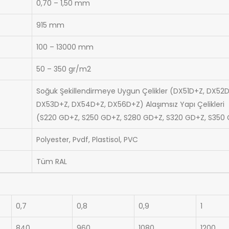
0,70 – 1,50 mm
915 mm
100 – 13000 mm
50 – 350 gr/m2
Soğuk Şekillendirmeye Uygun Çelikler (DX51D+Z, DX52D
DX53D+Z, DX54D+Z, DX56D+Z) Alaşımsız Yapı Çelikleri
(S220 GD+Z, S250 GD+Z, S280 GD+Z, S320 GD+Z, S350
Polyester, Pvdf, Plastisol, PVC
Tüm RAL
0,7
0,8
0,9
1
840
960
1080
1200