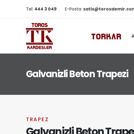
Tel:
444 3 049
E-Posta:
satis@torosdemir.co
A
Galvanizli Beton Trapezi
TRAPEZ
Galvanizli Beton Trape