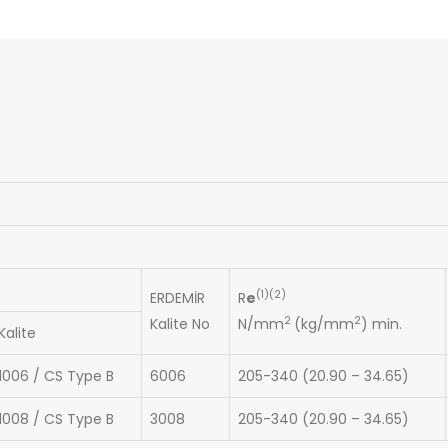
(1)(2)
ERDEMİR
R
e
2
2
Kalite No
N/mm
(kg/mm
) min.
Kalite
1006 / CS Type B
6006
205-340 (20.90 – 34.65)
1008 / CS Type B
3008
205-340 (20.90 – 34.65)