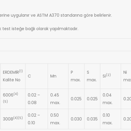
ine uygulanır ve ASTM A370 standarına göre belirlenir.
k test isteğe bağlı olarak yapılmaktadır.
(1)
ERDEMİR
P
S
Ni
(2)
C
Mn
Si
Kalite No
max.
max.
max
(4)
6006
0.02 –
0.45
0.04
0.025
0.025
0.2
(5)
0.08
max.
max.
0.02 –
0.50
0.10
(4)(5)
3008
0.030
0.035
0.2
0.10
max.
max.