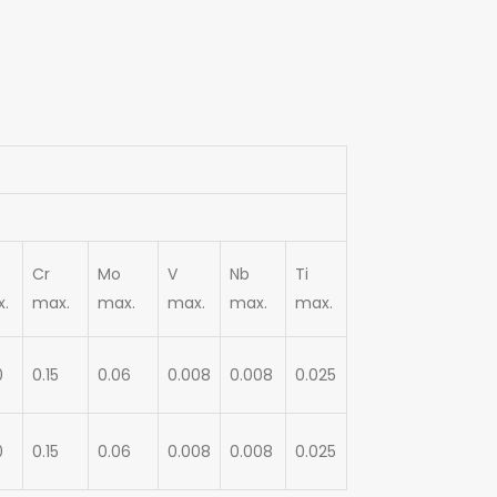
Cr
Mo
V
Nb
Ti
.
max.
max.
max.
max.
max.
0
0.15
0.06
0.008
0.008
0.025
0
0.15
0.06
0.008
0.008
0.025