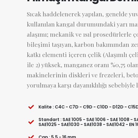
Sıcak haddelenerek yapılan, genelde yuv
kullanılan kangal durumundaki yarı mam
alaşımı; mekanik ve ısıl prosedürlerle ç
bileşimi taşıyan, karbon bakımından zen
katkı elementi içeren çelik (Alaşımlı çel
ile 2) yüksek, manganez oranı %0,75 olan 
makinelerinin diskleri ve frezeleri, be
yorulmaya karşı dayanıklılığı sebebiyle 
Kalite : C4C - C7D - C9D - C10D - D12D - C1
Standart : SAE 1005 - SAE 1006 - SAE 1008 - SA
SAE1025 - SAE1030 - SAE1038 - SAE1042 - EN 
Çap : 5,5 - 16 mm