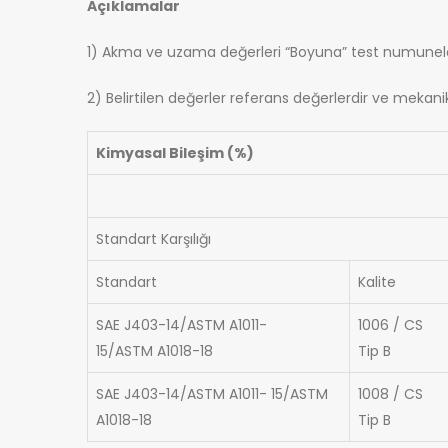
Açıklamalar
1) Akma ve uzama değerleri “Boyuna” test numuneler
2) Belirtilen değerler referans değerlerdir ve mekani
Kimyasal Bileşim (%)
Standart Karşılığı
Standart
Kalite
SAE J403-14/ASTM A1011-
1006 / CS
15/ASTM A1018-18
Tip B
SAE J403-14/ASTM A1011- 15/ASTM
1008 / CS
A1018-18
Tip B