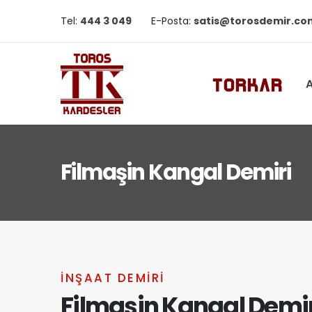
Tel:
444 3 049
E-Posta:
satis@torosdemir.co
A
Filmaşin Kangal Demiri
INŞAAT DEMIRI
Filmaşin Kangal Demir