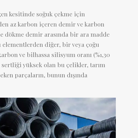
ıgen kesitinde soğuk çekme için
’den az karbon içeren demir ve karbon
ik ile dökme demir arasında bir ara madde
ı elementlerden diğer, bir veya çoğu
 karbon ve bilhassa silisyum oranı (%1,30
sertliği yüksek olan bu çelikler, tarım
ereken parçaların, bunun dışında