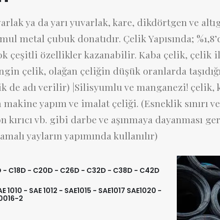
arlak ya da yarı yuvarlak, kare, dikdörtgen ve alt
ul metal çubuk donatıdır. Çelik Yapısında; %1,8
ok çeşitli özellikler kazanabilir. Kaba çelik, çel
gin çelik, olağan çeliğin düşük oranlarda taşıdığ
ik de adı verilir) |Silisyumlu ve manganezi! çelik,
makine yapım ve imalat çeliği. (Esneklik sınırı ve 
ton kırıcı vb. gibi darbe ve aşınmaya dayanması g
lamalı yayların yapımında kullanılır)
5D - C18D - C20D - C26D - C32D - C38D - C42D
E 1010 - SAE 1012 - SAE1015 - SAE1017 SAE1020 -
10016-2