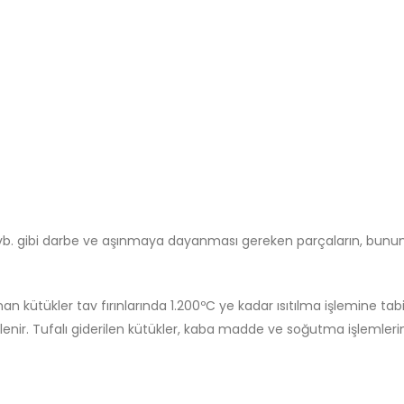
cı vb. gibi darbe ve aşınmaya dayanması gereken parçaların, bunun
 kütükler tav fırınlarında 1.200ºC ye kadar ısıtılma işlemine tabi 
zlenir. Tufalı giderilen kütükler, kaba madde ve soğutma işlemler