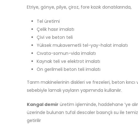
Etriye, gönye, pilye, çiroz, fore kazık donatılarında,
Tel üretimi
Çelik hasır imalatı
Çivi ve beton teli
Yüksek mukavemetli tel-yay-halat imalatı
Cıvata-somun-vida imalatı
Kaynak teli ve elektrot imalatı
Ön gerilmeli beton teli imalatı
Tarım makinelerinin diskleri ve frezeleri, beton kırı
sebebiyle lamalı yayların yapımında kullanılır.
Kangal demir
üretim işleminde, haddehane ’ye alınan
üzerinde bulunan tufal descaler basınçlı su ile temi
getirilir