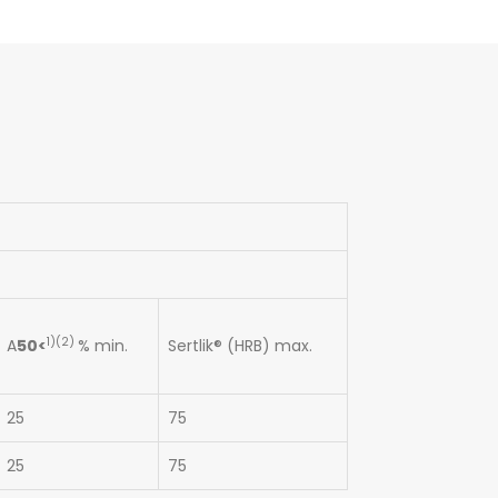
1)(2)
A
50<
% min.
Sertlik® (HRB) max.
25
75
25
75