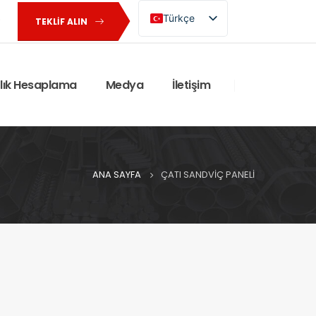
Türkçe
TEKLIF ALIN
English (UK)
rlık Hesaplama
Medya
İletişim
ANA SAYFA
ÇATI SANDVIÇ PANELI