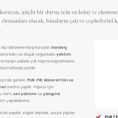
n koruyan, güçlü bir duruş için en kolay ve ekon
ı elemanları olarak, binaların çatı ve cephelerini 
.
zi dış faktörlere karşı koruyan
Sandviç
sına kalın ve düşük yoğunluklu
yalıtım
lığına karşın yüksek yük taşıma kapasitesine
iz hatlarda üretilir.
 seçmek gerekir.
PUR
,
PIR
,
Mineral Yün ve
nel
üretimi yapılır. Yapınız için
sı, nem,
ses yalıtımı
ve
yangına
m yapabilirsiniz.
ticari yapılar, soğuk depolar, sosyal yapılar,
PUR / P