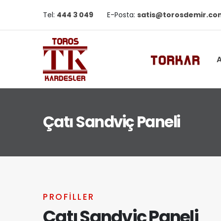
Tel:
444 3 049
E-Posta:
satis@torosdemir.co
A
Çatı Sandviç Paneli
PROFILLER
Çatı Sandviç Paneli