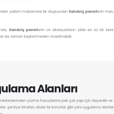
nılan yalıtım malzemesi ile oluşturulan
Sandviç panel
lerin maru
ında,
Sandviç panel
lerin ve aksesuarların yılda en az bir kere
arlar ise zaman kaybetmeden onarılmalıdır.
gulama Alanları
merkezlerinden yüzme havuzlarına pek çok yapı için dayanıklı ve e
apılar, şantiye binaları, silolar ile konutlar gibi yeni uygulama al
r.