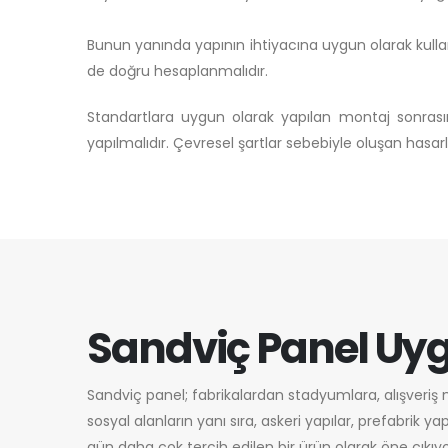
Bunun yanında yapının ihtiyacına uygun olarak kulla
de doğru hesaplanmalıdır.
Standartlara uygun olarak yapılan montaj sonras
yapılmalıdır. Çevresel şartlar sebebiyle oluşan has
Sandviç Panel Uy
Sandviç panel; fabrikalardan stadyumlara, alışveriş 
sosyal alanların yanı sıra, askeri yapılar, prefabrik y
gün daha çok tercih edilen bir ürün olarak öne çıkıyo