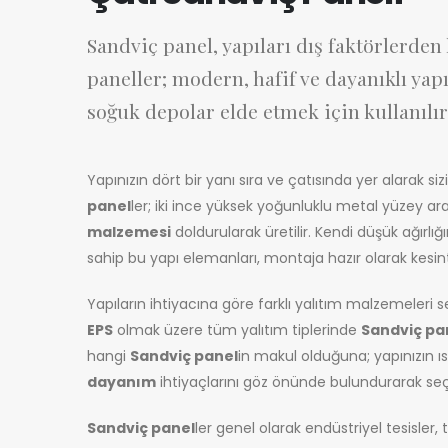
Sandviç panel, yapıları dış faktörlerde
paneller; modern, hafif ve dayanıklı yap
soğuk depolar elde etmek için kullanılır
Yapınızın dört bir yanı sıra ve çatısında yer alarak si
panel
ler; iki ince yüksek yoğunluklu metal yüzey ara
malzemesi
doldurularak üretilir. Kendi düşük ağır
sahip bu yapı elemanları, montaja hazır olarak kesintis
Yapıların ihtiyacına göre farklı yalıtım malzemeleri
EPS
olmak üzere tüm yalıtım tiplerinde
Sandviç pa
hangi
Sandviç panel
in makul olduğuna; yapınızın ı
dayanım
ihtiyaçlarını göz önünde bulundurarak seçi
Sandviç panel
ler genel olarak endüstriyel tesisler, 