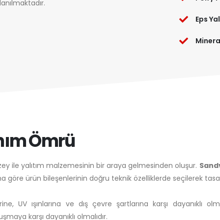
llanılmaktadır.
Eps Yal
Mineral
anım Ömrü
üzey ile yalıtım malzemesinin bir araya gelmesinden oluşur.
Sandv
na göre ürün bileşenlerinin doğru teknik özelliklerde seçilerek tas
erine, UV ışınlarına ve dış çevre şartlarına karşı dayanıklı ol
uşmaya karşı dayanıklı olmalıdır.