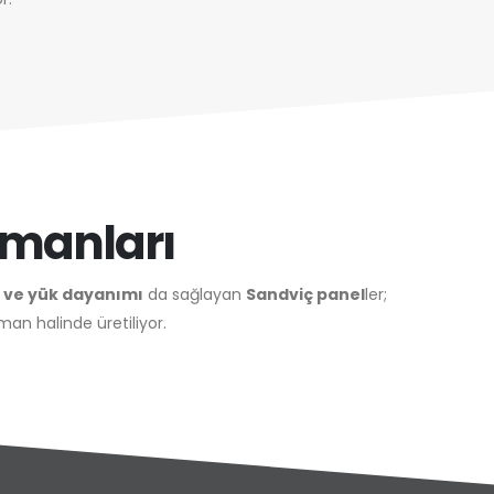
tmanları
 ve yük dayanımı
da sağlayan
Sandviç panel
ler;
man halinde üretiliyor.