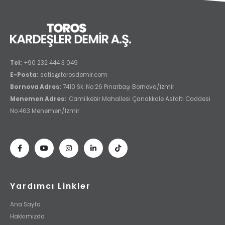
Tel:
+90 232 444 3 049
E-Posta:
satis@torosdemir.com
Bornova Adres:
7410 Sk. No:26 Pınarbaşı Bornova/İzmir
Menemen Adres:
Camiikebir Mahallesi Çanakkale Asfaltı Caddesi
No:463 Menemen/Izmir
Yardımcı Linkler
Ana Sayfa
Hakkımızda