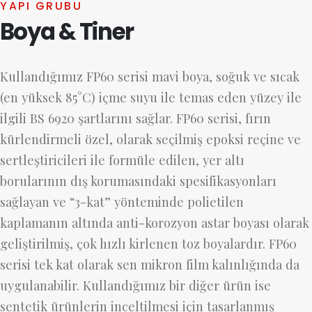
YAPI GRUBU
Boya & Tiner
Kullandığımız FP60 serisi mavi boya, soğuk ve sıcak
(en yüksek 85°C) içme suyu ile temas eden yüzey ile
ilgili BS 6920 şartlarını sağlar. FP60 serisi, fırın
kürlendirmeli özel, olarak seçilmiş epoksi reçine ve
sertleştiricileri ile formüle edilen, yer altı
borularının dış korumasındaki spesifikasyonları
sağlayan ve “3-kat” yönteminde polietilen
kaplamanın altında anti-korozyon astar boyası olarak
geliştirilmiş, çok hızlı kirlenen toz boyalardır. FP60
serisi tek kat olarak sen mikron film kalınlığında da
uygulanabilir. Kullandığımız bir diğer ürün ise
sentetik ürünlerin inceltilmesi için tasarlanmış