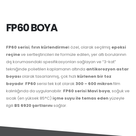
FP60 BOYA
FP60 serisi
,
fırın kürlendirme
li özel, olarak seçilmiş
epoksi
reçine
ve sertleştiricileri ile formüle edilen, yer altı borularının
dış korumasındaki spesifikasyonları sağlayan ve “3-kat”
tekniğinde polietilen kaplamanın altında
antikorozyon
astar
boyası
olarak tasarlanmış, çok hızlı
kürlenen bir toz
boyadır
.
FP60
serisi tek kat olarak
300 – 600 mikron
film
kalınlığında da uygulanabilir.
FP60 serisi Mavi boya
, soğuk ve
sıcak (en yüksek 85°C)
içme suyu ile temas eden
yüzeyle
ilgili
BS 6920 şartlarını
sağlar.