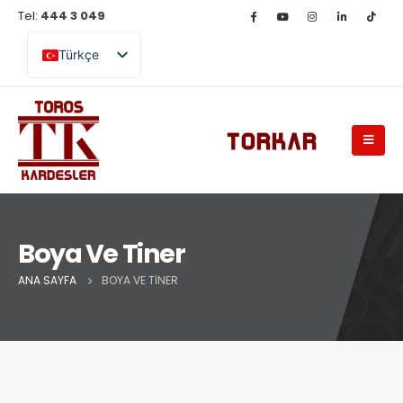
Tel:
444 3 049
Türkçe
English (UK)
Boya Ve Tiner
ANA SAYFA
BOYA VE TINER