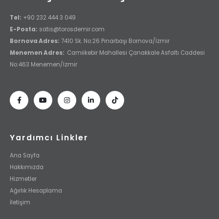
Tel:
+90 232 444 3 049
E-Posta:
satis@torosdemir.com
Bornova Adres:
7410 Sk. No:26 Pınarbaşı Bornova/İzmir
Menemen Adres:
Camiikebir Mahallesi Çanakkale Asfaltı Caddesi
No:463 Menemen/Izmir
Yardımcı Linkler
Ana Sayfa
Hakkımızda
Hizmetler
Ağırlık Hesaplama
İletişim