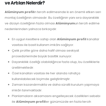
ve Artıları Nelerdir?
Alüminyum profil
in tercih edilmesinde ki en önemli etken seri
montaj özelliğinin olmasıdır. Bu özelliğinin yanı sıra dayanıklılık
ve dizayn özelliğinin fazla olması
Alüminyum
un tercih edilme
nedenlerinden yalnızca birkaçıdır.
En uygun kesitlere sahip olan
Alüminyum profil
kanallar
vasıtası ile basit kullanım imkânı sağlıyor.
Çelik profile göre daha hafif olması sevkiyat
prosedürlerinde büyük basitlik sunuyor.
Dayanıklılık özelliği olabildiğince fazla olup, bu özelliklerle
üretilmektedir.
Özel kanalları vasıtası ile her alanda rahatça
kullanılabilecek biçimde geliştirilmiştir.
Zaman kazandırmakta ve daha süratli kurulum yapmaya
imkân tanımaktadır.
Planlamaların aksamasını engelleyecek özellikleri sebebi
ile
Alüminyum profil
ler günümüzde en fazla tercih